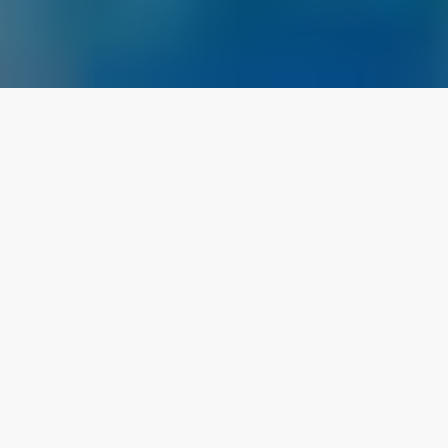
Mousse Communication est une entreprise de
rédaction web que j’ai récemment engagée
pour nous aider avec la rédaction de textes
pour un de nos clients. Malgré un début
prometteur, le tout a viré au cauchemar quand
je me suis aperçu que
Mousse Communication
faisait du plagiat
.
Quand on est en affaires, l’une des choses les
plus importantes est de savoir bien s’entourer.
De trouver des collaborateurs qui peuvent nous