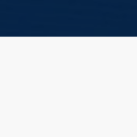
Le cours de « Système de Gestion de Contenu »
a pour objectif d’initier l’étudiant à la création
d’un site web via l’utilisation d’un système de
gestion de contenu. L’étudiant sera exposé aux
technologies « client » telles le HTML, le CSS et
le Javascript ainsi qu’à des technologies
«serveur » telles que le PHP et MySQL.
Plan de cours